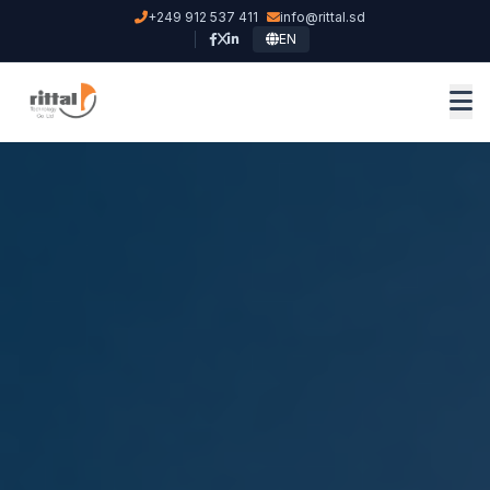
+249 912 537 411
info@rittal.sd
EN